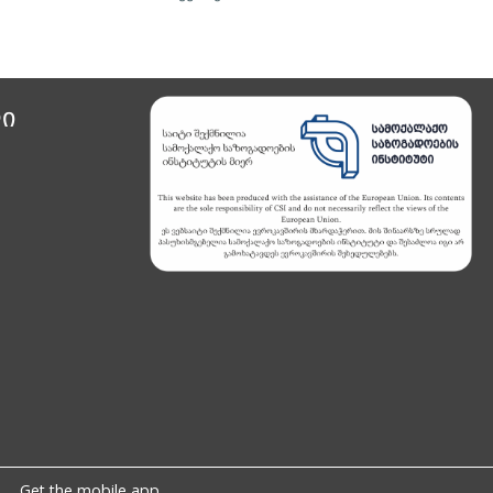
ი
Get the mobile app